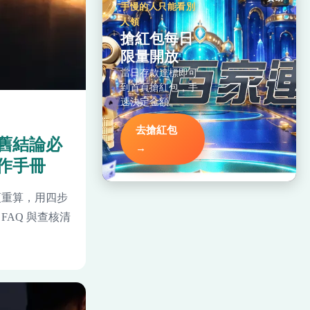
手慢的人只能看別
人領
搶紅包每日
限量開放
當日存款達標即可
到首頁搶紅包，手
速決定金額。
去搶紅包
舊結論必
→
作手冊
須重算，用四步
AQ 與查核清