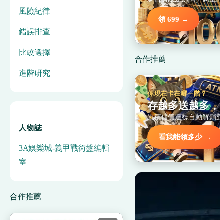
風險紀律
領 699 →
錯誤排查
比較選擇
合作推薦
進階研究
你現在卡在哪一階？
存越多送越多，
累積儲值達標自動解鎖
人物誌
看我能領多少 →
3A娛樂城-義甲戰術盤編輯
室
合作推薦