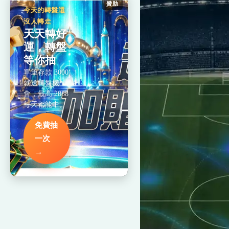
贊助
今天的轉盤還
沒人轉走
天天轉好
運，轉盤
等你抽
單筆存款 3000
就送轉盤機
會，最高 2888
每天都能中。
免費抽
一次
→