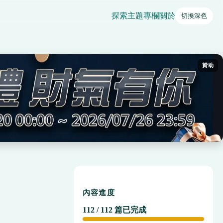
探索
主題
專欄
關於
切換深色
贊助
內容進度
112 / 112 篇已完成