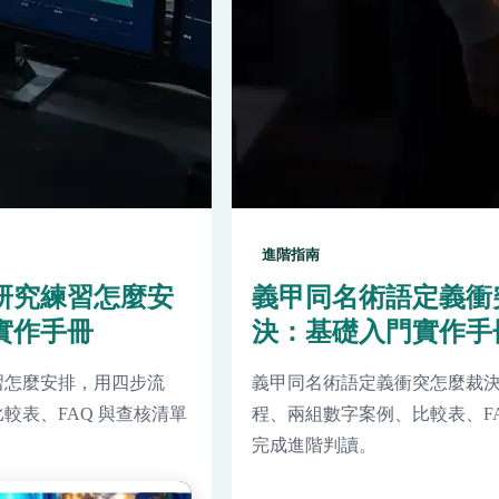
進階指南
研究練習怎麼安
義甲同名術語定義衝
實作手冊
決：基礎入門實作手
習怎麼安排，用四步流
義甲同名術語定義衝突怎麼裁
較表、FAQ 與查核清單
程、兩組數字案例、比較表、FA
完成進階判讀。