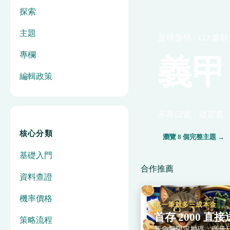
探索
主題
足球盤勢 · 112 篇
專欄
義甲
編輯政策
不靠口號，從定義
核心分類
瀏覽 8 個完整主題 →
基礎入門
合作推薦
資料查證
機率價格
第一筆就多三成本金
首存 2000 直接送
策略流程
新會員限定加碼，碼量