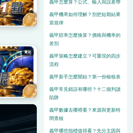
義甲怎麼算？公式、輸入與誤差帶
義甲機率如何理解？別把短期結果
當規律
義甲賠率怎麼換算？價格與機率的
差別
贊助
義甲策略怎麼建立？可重現的四步
流程
義甲新手怎麼開始？第一份檢核表
義甲常見錯誤有哪些？十二個判讀
陷阱
義甲數據去哪裡看？來源與更新時
間查核
義甲哪些指標值得看？先分主因與