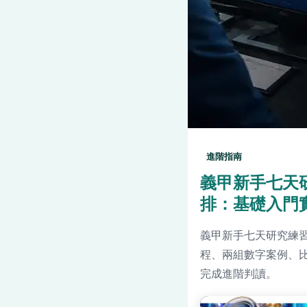
進階指南
義甲新手七天
排：基礎入門
義甲新手七天研究練
程、兩組數字案例、比
完成進階判讀。