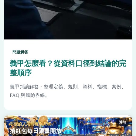
問題解答
義甲怎麼看？從資料口徑到結論的完
整順序
義甲判讀解答：整理定義、規則、資料、指標、案例、
FAQ 與風險界線。
贊助
手慢的人只能看別人領
搶紅包每日限量開放