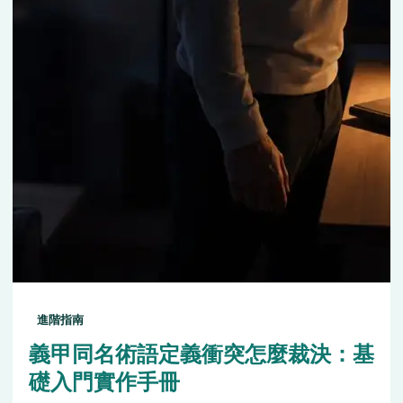
進階指南
義甲同名術語定義衝突怎麼裁決：基
礎入門實作手冊