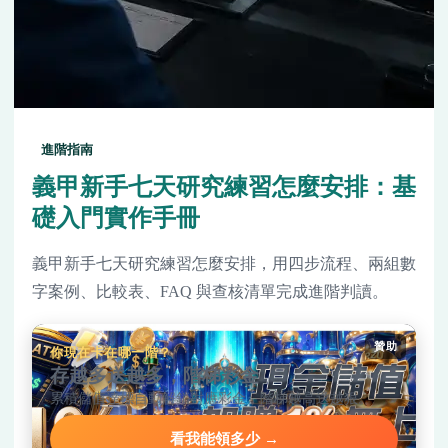
進階指南
義甲新手七天研究練習怎麼安排：基
礎入門實作手冊
義甲新手七天研究練習怎麼安排，用四步流程、兩組數
字案例、比較表、FAQ 與查核清單完成進階判讀。
贊助
你現在卡在哪一階？
存越多送越多，階梯彩金
累積儲值達標自動解鎖對應彩金，階梯越高送越狠。
看我能領多少 →