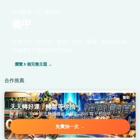
足球盤勢 · 112 篇研究
義甲
不靠口號，從定義、規則、資料、機率、案例與風險
界線建立可重現的研究路線。
瀏覽 8 個完整主題 →
合作推薦
贊助
今天的轉盤還沒人轉走
天天轉好運，轉盤等你抽
單筆存款 3000 就送轉盤機會，最高 2888 每天都能中。
免費抽一次 →