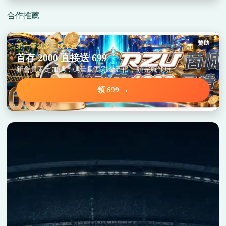
合作推薦
贊助
第一筆就多三成本金
首存 2000 直接送 699
新會員限定加碼，碼量只要彩金五倍，領完就能玩。
領 699 →