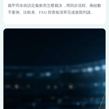
義甲同名術語定義衝突怎麼裁決，用四步流程、兩組數
字案例、比較表、FAQ 與查核清單完成進階判讀。