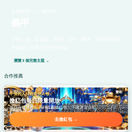
足球盤勢 · 112 篇研究
義甲
不靠口號，從定義、規則、資料、機率、案例與風險
界線建立可重現的研究路線。
瀏覽 8 個完整主題 →
合作推薦
贊助
手慢的人只能看別人領
搶紅包每日限量開放
當日存款達標即可到首頁搶紅包，手速決定金額。
去搶紅包 →