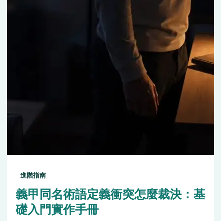
進階指南
義甲同名術語定義衝突怎麼裁決：基
礎入門實作手冊