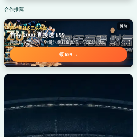
合作推薦
贊助
第一筆就多三成本金
首存 2000 直接送 699
新會員限定加碼，碼量只要彩金五倍，領完就能玩。
領 699 →