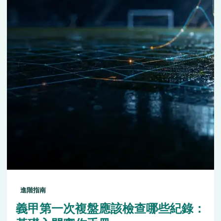
進階指南
義甲第一次複盤應該檢查哪些紀錄：