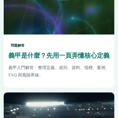
問題解答
義甲是什麼？先用一頁弄懂核心定義
義甲入門解答：整理定義、規則、資料、指標、案例、
FAQ 與風險界線。