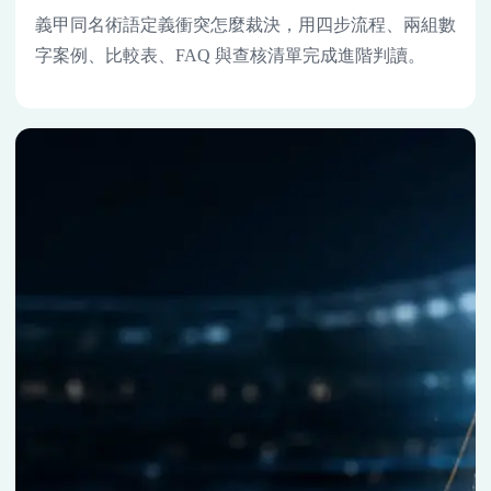
義甲同名術語定義衝突怎麼裁決，用四步流程、兩組數
字案例、比較表、FAQ 與查核清單完成進階判讀。