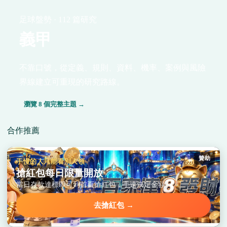
足球盤勢 · 112 篇研究
義甲
不靠口號，從定義、規則、資料、機率、案例與風險
界線建立可重現的研究路線。
瀏覽 8 個完整主題 →
合作推薦
贊助
手慢的人只能看別人領
搶紅包每日限量開放
當日存款達標即可到首頁搶紅包，手速決定金額。
去搶紅包 →