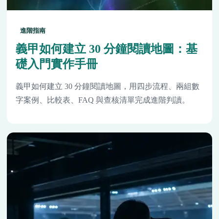
進階指南
義甲如何建立 30 分鐘閱讀地圖：基
礎入門實作手冊
義甲如何建立 30 分鐘閱讀地圖，用四步流程、兩組數
字案例、比較表、FAQ 與查核清單完成進階判讀。