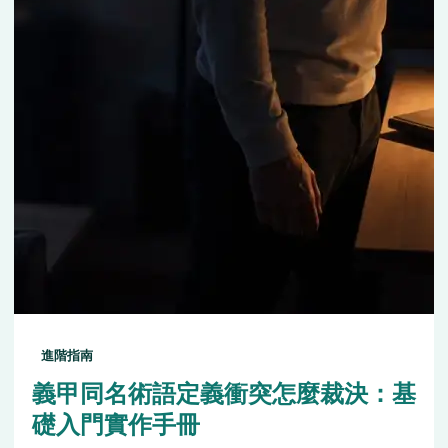
進階指南
義甲同名術語定義衝突怎麼裁決：基
礎入門實作手冊