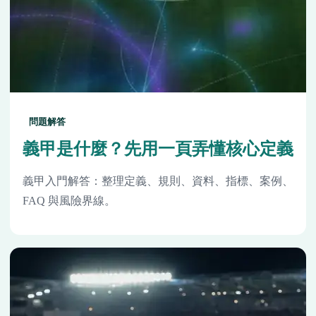
問題解答
義甲是什麼？先用一頁弄懂核心定義
義甲入門解答：整理定義、規則、資料、指標、案例、
FAQ 與風險界線。