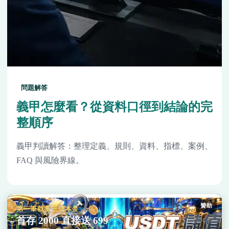
問題解答
義甲怎麼看？從資料口徑到結論的完
整順序
義甲判讀解答：整理定義、規則、資料、指標、案例、
FAQ 與風險界線。
贊助
第一筆就多三成本金
首存 2000 直接送 699