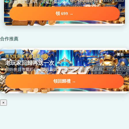
新會員限定加碼，碼量只要彩金五倍，領完就能玩。
領 699 →
合作推薦
贊助
很久沒回來？這包是你的
老玩家回歸再送一次
回鍋會員專屬彩金，優惠頁面一鍵領取不用問客服。
領回歸禮 →
×