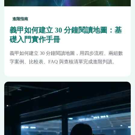
進階指南
義甲如何建立 30 分鐘閱讀地圖：基
礎入門實作手冊
義甲如何建立 30 分鐘閱讀地圖，用四步流程、兩組數
字案例、比較表、FAQ 與查核清單完成進階判讀。