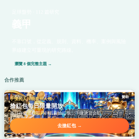
足球盤勢 · 112 篇研究
義甲
不靠口號，從定義、規則、資料、機率、案例與風險
界線建立可重現的研究路線。
瀏覽 8 個完整主題 →
合作推薦
贊助
手慢的人只能看別人領
搶紅包每日限量開放
當日存款達標即可到首頁搶紅包，手速決定金額。
去搶紅包 →