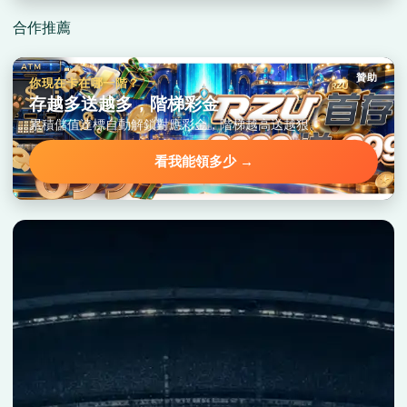
合作推薦
贊助
你現在卡在哪一階？
存越多送越多，階梯彩金
累積儲值達標自動解鎖對應彩金，階梯越高送越狠。
看我能領多少 →