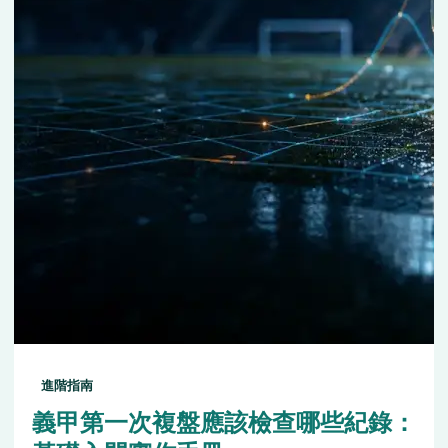
進階指南
義甲第一次複盤應該檢查哪些紀錄：