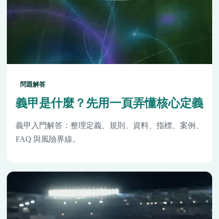
問題解答
義甲是什麼？先用一頁弄懂核心定義
義甲入門解答：整理定義、規則、資料、指標、案例、
FAQ 與風險界線。