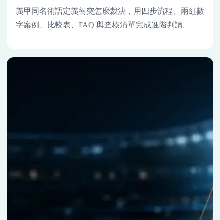
義甲同名術語定義衝突怎麼裁決，用四步流程、兩組數
字案例、比較表、FAQ 與查核清單完成進階判讀。