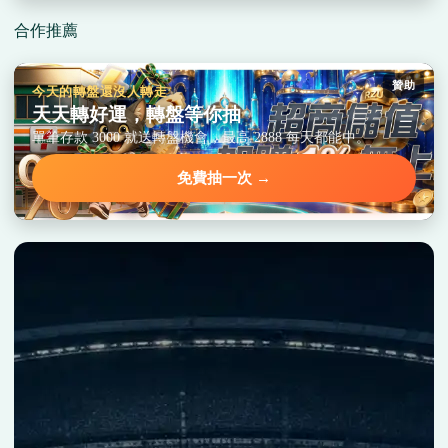
合作推薦
贊助
今天的轉盤還沒人轉走
天天轉好運，轉盤等你抽
單筆存款 3000 就送轉盤機會，最高 2888 每天都能中。
免費抽一次 →