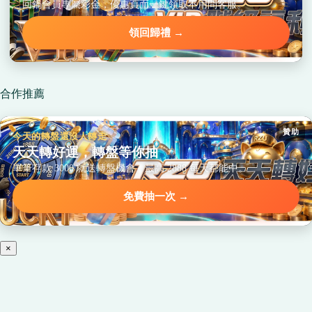
回鍋會員專屬彩金，優惠頁面一鍵領取不用問客服。
領回歸禮 →
合作推薦
贊助
今天的轉盤還沒人轉走
天天轉好運，轉盤等你抽
單筆存款 3000 就送轉盤機會，最高 2888 每天都能中。
免費抽一次 →
×