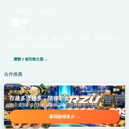
足球盤勢 · 112 篇研究
義甲
不靠口號，從定義、規則、資料、機率、案例與風險
界線建立可重現的研究路線。
瀏覽 8 個完整主題 →
合作推薦
贊助
你現在卡在哪一階？
存越多送越多，階梯彩金
累積儲值達標自動解鎖對應彩金，階梯越高送越狠。
看我能領多少 →