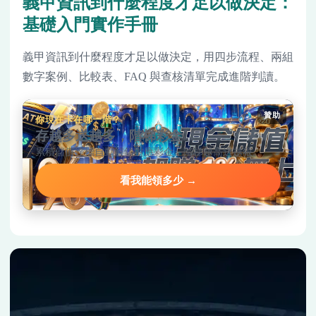
義甲資訊到什麼程度才足以做決定：
基礎入門實作手冊
義甲資訊到什麼程度才足以做決定，用四步流程、兩組
數字案例、比較表、FAQ 與查核清單完成進階判讀。
贊助
你現在卡在哪一階？
存越多送越多，階梯彩金
累積儲值達標自動解鎖對應彩金，階梯越高送越狠。
看我能領多少 →