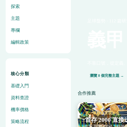
探索
主題
足球盤勢 · 112 篇
專欄
義甲
編輯政策
不靠口號，從定義
核心分類
瀏覽 8 個完整主題 →
基礎入門
合作推薦
資料查證
機率價格
第一筆就多三成本金
首存 2000 直接送
策略流程
新會員限定加碼，碼量