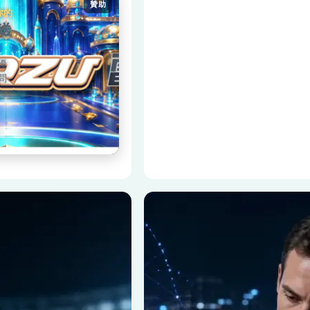
贊助
你的
送
優
問