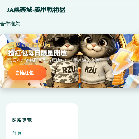
3A娛樂城-義甲戰術盤
合作推薦
手慢的人只能看別人領
搶紅包每日限量開放
當日存款達標即可到首頁搶紅包，手速決定金額。
去搶紅包 →
探索導覽
首頁