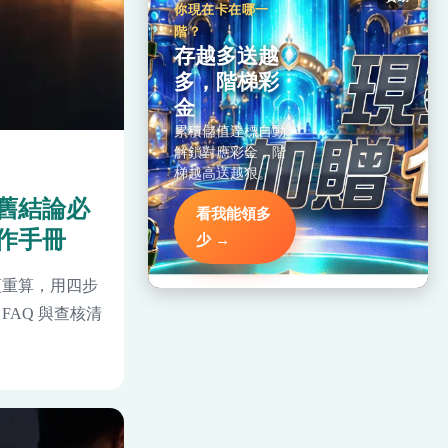
你現在卡在哪一
階？
存越多送越
多，階梯彩
金
累積儲值達標自動
解鎖對應彩金，階
梯越高送越狠。
舊結論必
看我能領多
作手冊
少 →
須重算，用四步
AQ 與查核清