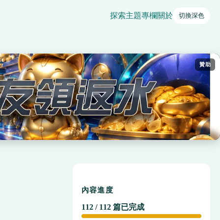
探索
主題
專欄
關於
切換深色
贊助
內容進度
112 / 112 篇已完成