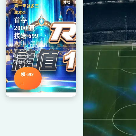
贊助
第一筆就多三
成本金
首存
2000 直
接送 699
新會員限定加
碼，碼量只要
彩金五倍，領
完就能玩。
領 699
→