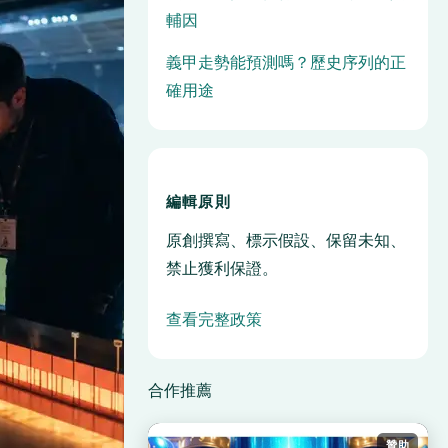
輔因
義甲走勢能預測嗎？歷史序列的正
確用途
編輯原則
原創撰寫、標示假設、保留未知、
禁止獲利保證。
查看完整政策
合作推薦
贊助