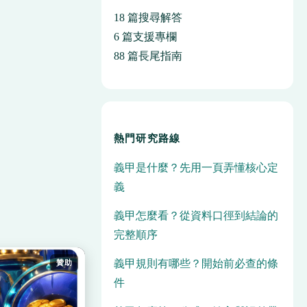
18 篇搜尋解答
6 篇支援專欄
88 篇長尾指南
熱門研究路線
義甲是什麼？先用一頁弄懂核心定
義
義甲怎麼看？從資料口徑到結論的
完整順序
義甲規則有哪些？開始前必查的條
贊助
件