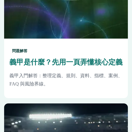
問題解答
義甲是什麼？先用一頁弄懂核心定義
義甲入門解答：整理定義、規則、資料、指標、案例、
FAQ 與風險界線。