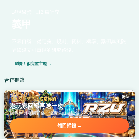
足球盤勢 · 112 篇研究
義甲
不靠口號，從定義、規則、資料、機率、案例與風險
界線建立可重現的研究路線。
瀏覽 8 個完整主題 →
合作推薦
贊助
很久沒回來？這包是你的
老玩家回歸再送一次
回鍋會員專屬彩金，優惠頁面一鍵領取不用問客服。
領回歸禮 →