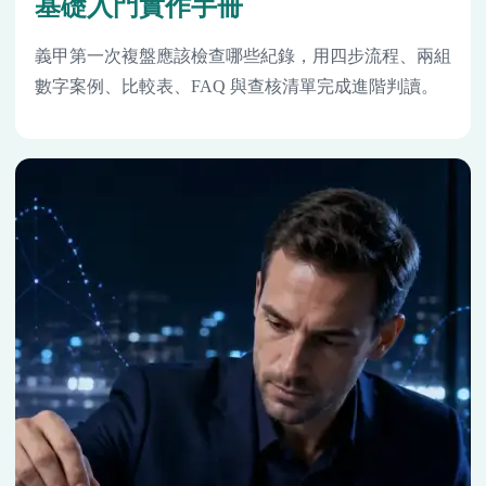
基礎入門實作手冊
義甲第一次複盤應該檢查哪些紀錄，用四步流程、兩組
數字案例、比較表、FAQ 與查核清單完成進階判讀。