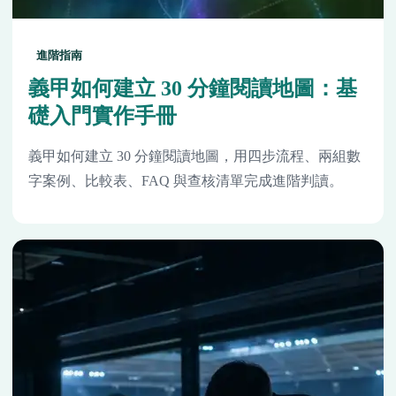
進階指南
義甲如何建立 30 分鐘閱讀地圖：基
礎入門實作手冊
義甲如何建立 30 分鐘閱讀地圖，用四步流程、兩組數
字案例、比較表、FAQ 與查核清單完成進階判讀。