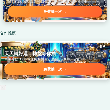
單筆存款 3000 就送轉盤機會，最高 2888 每天都能中。
免費抽一次 →
合作推薦
贊助
今天的轉盤還沒人轉走
天天轉好運，轉盤等你抽
單筆存款 3000 就送轉盤機會，最高 2888 每天都能中。
免費抽一次 →
×