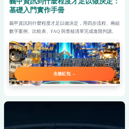
義甲資訊到什麼程度才足以做決定：
基礎入門實作手冊
義甲資訊到什麼程度才足以做決定，用四步流程、兩組
數字案例、比較表、FAQ 與查核清單完成進階判讀。
贊助
手慢的人只能看別人領
搶紅包每日限量開放
當日存款達標即可到首頁搶紅包，手速決定金額。
去搶紅包 →