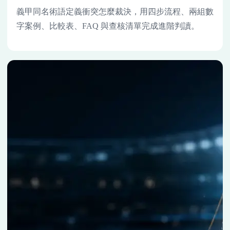
義甲同名術語定義衝突怎麼裁決，用四步流程、兩組數
字案例、比較表、FAQ 與查核清單完成進階判讀。