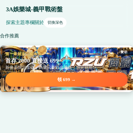
3A娛樂城-義甲戰術盤
探索
主題
專欄
關於
切換深色
合作推薦
贊助
第一筆就多三成本金
首存 2000 直接送 699
新會員限定加碼，碼量只要彩金五倍，領完就能玩。
領 699 →