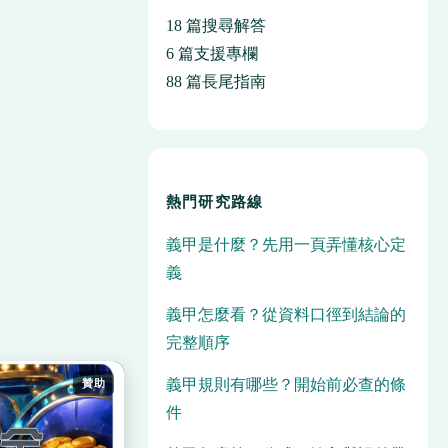
18 篇搜尋解答
6 篇支援專欄
88 篇長尾指南
熱門研究路線
義甲是什麼？先用一頁弄懂核心定
義
義甲怎麼看？從資料口徑到結論的
完整順序
義甲規則有哪些？開始前必查的條
贊助
件