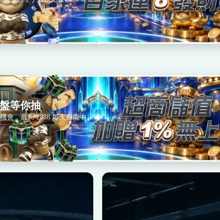
盤等你抽
盤機會，最高 2888 每天都能中。