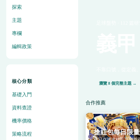
探索
主題
足球盤勢 · 112 篇
專欄
義甲
編輯政策
不靠口號，從定義
核心分類
瀏覽 8 個完整主題 →
基礎入門
合作推薦
資料查證
機率價格
手慢的人只能看別人領
搶紅包每日限量
策略流程
當日存款達標即可到首