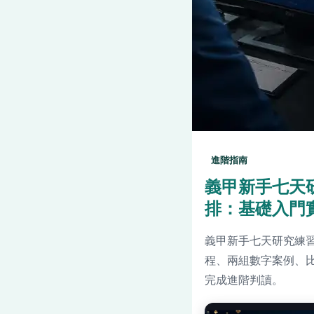
進階指南
義甲新手七天
排：基礎入門
義甲新手七天研究練
程、兩組數字案例、比
完成進階判讀。