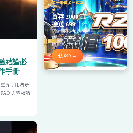
第一筆就多三成本
金
首存 2000 直
接送 699
新會員限定加碼，
碼量只要彩金五
倍，領完就能玩。
領 699 →
舊結論必
作手冊
須重算，用四步
AQ 與查核清