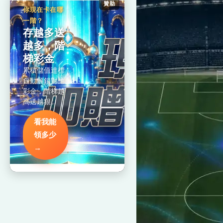
贊助
你現在卡在哪
一階？
存越多送
越多，階
梯彩金
累積儲值達標
自動解鎖對應
彩金，階梯越
高送越狠。
看我能
領多少
→