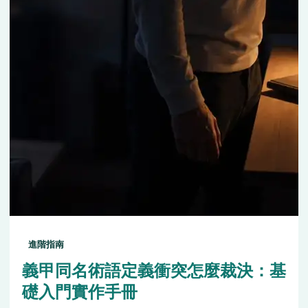
進階指南
義甲同名術語定義衝突怎麼裁決：基
礎入門實作手冊