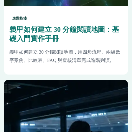
進階指南
義甲如何建立 30 分鐘閱讀地圖：基
礎入門實作手冊
義甲如何建立 30 分鐘閱讀地圖，用四步流程、兩組數
字案例、比較表、FAQ 與查核清單完成進階判讀。