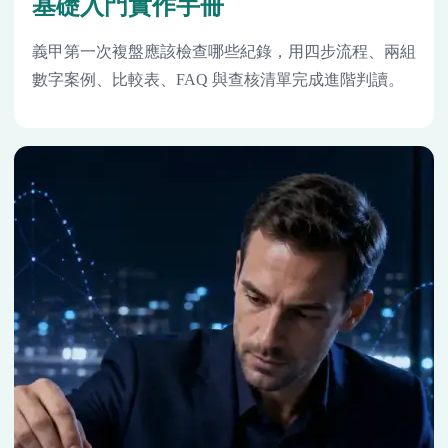
基礎入門實作手冊
義甲第一次複盤應該檢查哪些紀錄，用四步流程、兩組
數字案例、比較表、FAQ 與查核清單完成進階判讀。