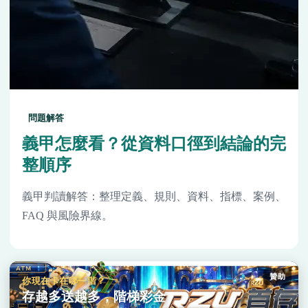
問題解答
義甲怎麼看？從資料口徑到結論的完
整順序
義甲判讀解答：整理定義、規則、資料、指標、案例、
FAQ 與風險界線。
贊助
你現在卡在哪一階？
存越多送越多，階梯彩金