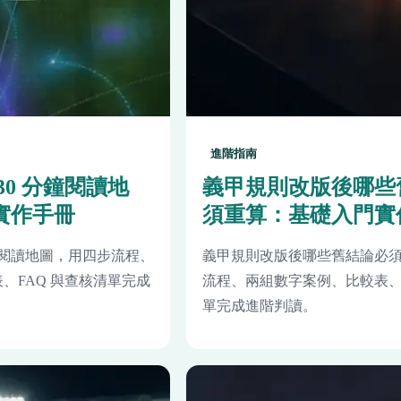
進階指南
30 分鐘閱讀地
義甲規則改版後哪些
實作手冊
須重算：基礎入門實
分鐘閱讀地圖，用四步流程、
義甲規則改版後哪些舊結論必
、FAQ 與查核清單完成
流程、兩組數字案例、比較表、F
單完成進階判讀。