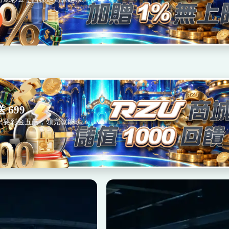
 699
只要彩金五倍，領完就能玩。