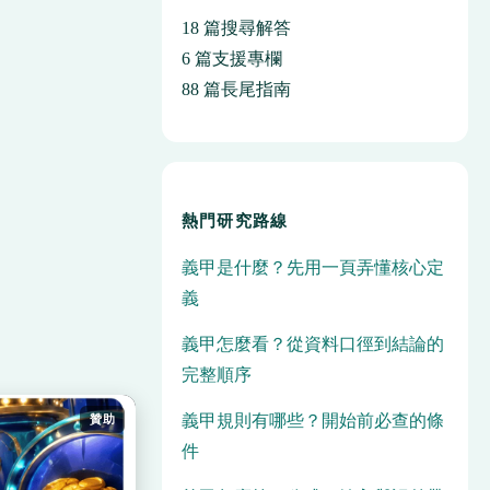
18 篇搜尋解答
6 篇支援專欄
88 篇長尾指南
熱門研究路線
義甲是什麼？先用一頁弄懂核心定
義
義甲怎麼看？從資料口徑到結論的
完整順序
義甲規則有哪些？開始前必查的條
贊助
件