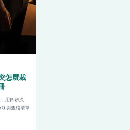
突怎麼裁
冊
決，用四步流
Q 與查核清單