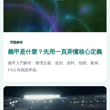
問題解答
義甲是什麼？先用一頁弄懂核心定義
義甲入門解答：整理定義、規則、資料、指標、案例、
FAQ 與風險界線。