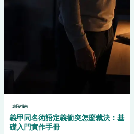
進階指南
義甲同名術語定義衝突怎麼裁決：基
礎入門實作手冊