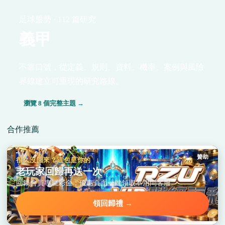
足球盤勢 · 112 篇研究
義甲
不靠口號，從定義、規則、資料、機率、案例與風險
界線建立可重現的研究路線。
瀏覽 8 個完整主題 →
合作推薦
贊助
很久沒回來？這包是你的
老玩家回歸再送一次
回鍋會員專屬彩金，優惠頁面一鍵領取不用問客服。
領回歸禮 →