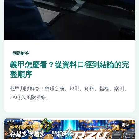
問題解答
義甲怎麼看？從資料口徑到結論的完
整順序
義甲判讀解答：整理定義、規則、資料、指標、案例、
FAQ 與風險界線。
贊助
你現在卡在哪一階？
存越多送越多，階梯彩金