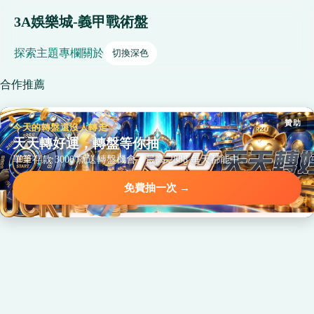
3A娛樂城-義甲戰術盤
探索
主題
專欄
關於
切換深色
合作推薦
贊助
今天的轉盤還沒人轉走
天天轉好運，轉盤等你抽
單筆存款 3000 就送轉盤機會，最高 2888 每天都能中。
免費抽一次 →